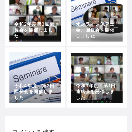
令和2年度第3回園
オンライン保育士
長会を開催しまし
会、園長会を開催
た
しました
令和4年度 第2回
令和3年度 第1回
園長会を開催しま
連絡会を開催しま
した
した
コメントを残す