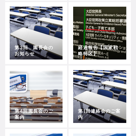
第3回 園長会の
経過報告【国家戦
お知らせ
略特区】
第4回園長会のご
第1回連絡会のご案
案内
内