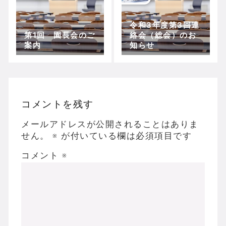
令和3年度第3回連
第1回 園長会のご
絡会（総会）のお
案内
知らせ
コメントを残す
メールアドレスが公開されることはありま
せん。
※
が付いている欄は必須項目です
コメント
※