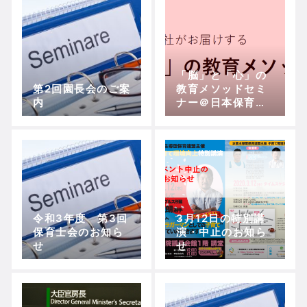
「脳」と「心」の
第2回園長会のご案
教育メソッドセミ
内
ナー＠日本保育支
援（株）
令和3年度 第3回
3月12日の特別講
保育士会のお知ら
演・中止のお知ら
せ
せ