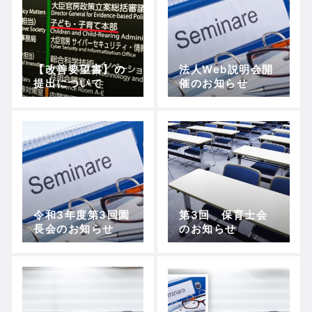
【改善要望書】の
法人Web説明会開
提出について
催のお知らせ
令和3年度第3回園
第3回 保育士会
長会のお知らせ
のお知らせ